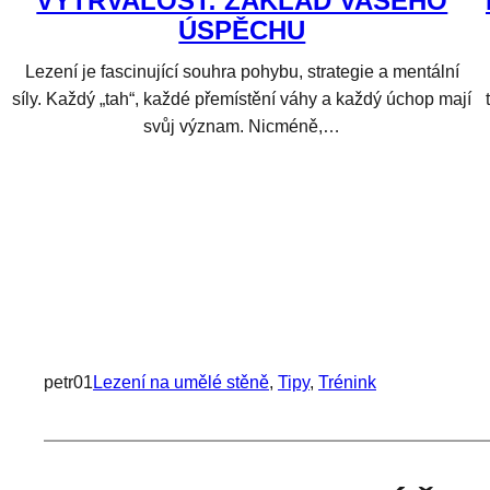
VYTRVALOST: ZÁKLAD VAŠEHO
ÚSPĚCHU
Lezení je fascinující souhra pohybu, strategie a mentální
síly. Každý „tah“, každé přemístění váhy a každý úchop mají
svůj význam. Nicméně,…
petr01
Lezení na umělé stěně
, 
Tipy
, 
Trénink