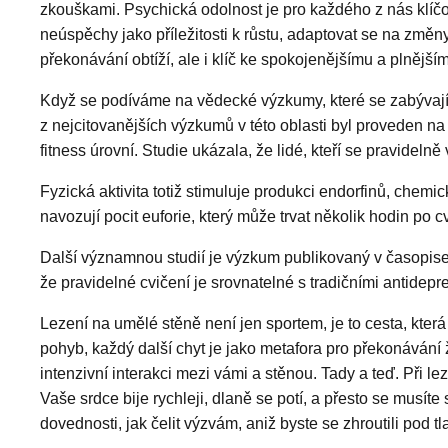
zkouškami. Psychická odolnost je pro každého z nás klíčov
neúspěchy jako příležitosti k růstu, adaptovat se na změn
překonávání obtíží, ale i klíč ke spokojenějšímu a plnějšímu
Když se podíváme na vědecké výzkumy, které se zabývají v
z nejcitovanějších výzkumů v této oblasti byl proveden na
fitness úrovní. Studie ukázala, že lidé, kteří se pravidelně
Fyzická aktivita totiž stimuluje produkci endorfinů, chem
navozují pocit euforie, který může trvat několik hodin po c
Další významnou studií je výzkum publikovaný v časopise 
že pravidelné cvičení je srovnatelné s tradičními antidepr
Lezení na umělé stěně není jen sportem, je to cesta, kter
pohyb, každý další chyt je jako metafora pro překonávání 
intenzivní interakci mezi vámi a stěnou. Tady a teď. Při l
Vaše srdce bije rychleji, dlaně se potí, a přesto se musít
dovednosti, jak čelit výzvám, aniž byste se zhroutili pod t