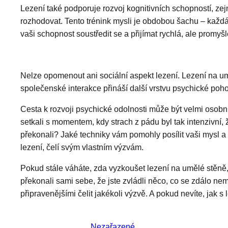
Lezení také podporuje rozvoj kognitivních schopností, ze
rozhodovat. Tento trénink mysli je obdobou šachu – každ
vaši schopnost soustředit se a přijímat rychlá, ale promyš
Nelze opomenout ani sociální aspekt lezení. Lezení na umě
společenské interakce přináší další vrstvu psychické poh
Cesta k rozvoji psychické odolnosti může být velmi osobní
setkali s momentem, kdy strach z pádu byl tak intenzivní, 
překonali? Jaké techniky vám pomohly posílit vaši mysl a
lezení, čelí svým vlastním výzvám.
Pokud stále váháte, zda vyzkoušet lezení na umělé stěně, př
překonali sami sebe, že jste zvládli něco, co se zdálo n
připravenějšími čelit jakékoli výzvě. A pokud nevíte, jak s
Nezařazené