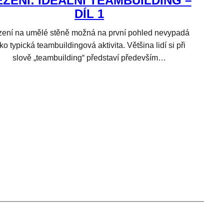
EZENÍ: IDEÁLNÍ TEAMBUILDING –
DÍL 1
zení na umělé stěně možná na první pohled nevypadá
ko typická teambuildingová aktivita. Většina lidí si při
slově „teambuilding“ představí především…