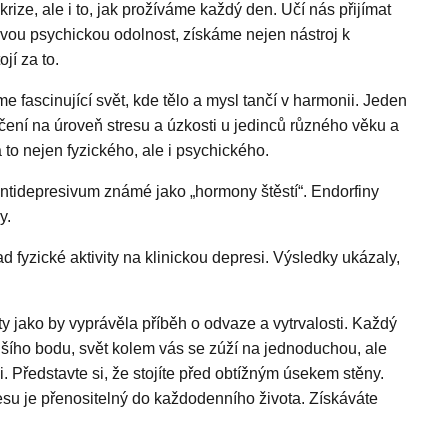
ze, ale i to, jak prožíváme každý den. Učí nás přijímat
 svou psychickou odolnost, získáme nejen nástroj k
jí za to.
fascinující svět, kde tělo a mysl tančí v harmonii. Jeden
čení na úroveň stresu a úzkosti u jedinců různého věku a
 a to nejen fyzického, ale i psychického.
 antidepresivum známé jako „hormony štěstí“. Endorfiny
y.
fyzické aktivity na klinickou depresi. Výsledky ukázaly,
y jako by vyprávěla příběh o odvaze a vytrvalosti. Každý
alšího bodu, svět kolem vás se zúží na jednoduchou, ale
i. Představte si, že stojíte před obtížným úsekem stěny.
tresu je přenositelný do každodenního života. Získáváte