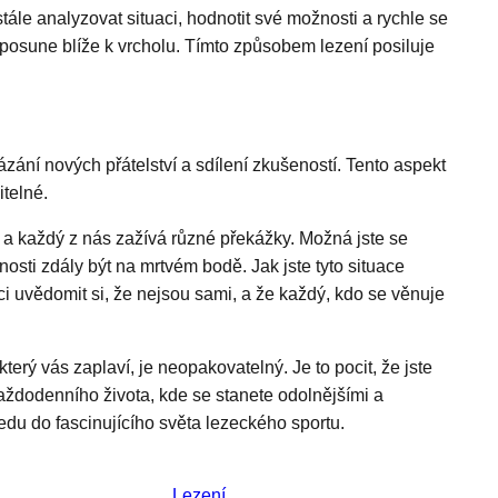
ále analyzovat situaci, hodnotit své možnosti a rychle se
osune blíže k vrcholu. Tímto způsobem lezení posiluje
zání nových přátelství a sdílení zkušeností. Tento aspekt
telné.
, a každý z nás zažívá různé překážky. Možná jste se
nosti zdály být na mrtvém bodě. Jak jste tyto situace
i uvědomit si, že nejsou sami, a že každý, kdo se věnuje
terý vás zaplaví, je neopakovatelný. Je to pocit, že jste
aždodenního života, kde se stanete odolnějšími a
edu do fascinujícího světa lezeckého sportu.
Lezení