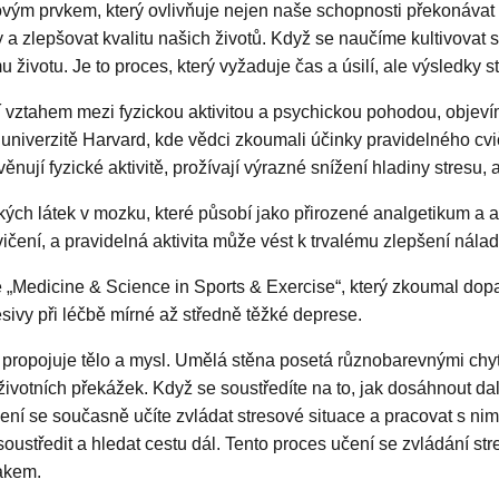
ým prvkem, který ovlivňuje nejen naše schopnosti překonávat kri
y a zlepšovat kvalitu našich životů. Když se naučíme kultivovat
 životu. Je to proces, který vyžaduje čas a úsilí, ale výsledky sto
ztahem mezi fyzickou aktivitou a psychickou pohodou, objevíme 
 univerzitě Harvard, kde vědci zkoumali účinky pravidelného cvi
 věnují fyzické aktivitě, prožívají výrazné snížení hladiny stresu,
ických látek v mozku, které působí jako přirozené analgetikum a
vičení, a pravidelná aktivita může vést k trvalému zlepšení nálad
„Medicine & Science in Sports & Exercise“, který zkoumal dopad 
esivy při léčbě mírné až středně těžké deprese.
á propojuje tělo a mysl. Umělá stěna posetá různobarevnými chyt
životních překážek. Když se soustředíte na to, jak dosáhnout d
ezení se současně učíte zvládat stresové situace a pracovat s nim
e soustředit a hledat cestu dál. Tento proces učení se zvládání s
lakem.