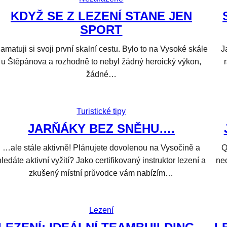
KDYŽ SE Z LEZENÍ STANE JEN
SPORT
amatuji si svoji první skalní cestu. Bylo to na Vysoké skále
J
u Štěpánova a rozhodně to nebyl žádný heroický výkon,
žádné…
Turistické tipy
JARŇÁKY BEZ SNĚHU….
…ale stále aktivně! Plánujete dovolenou na Vysočině a
Q
hledáte aktivní vyžití? Jako certifikovaný instruktor lezení a
neo
zkušený místní průvodce vám nabízím…
Lezení