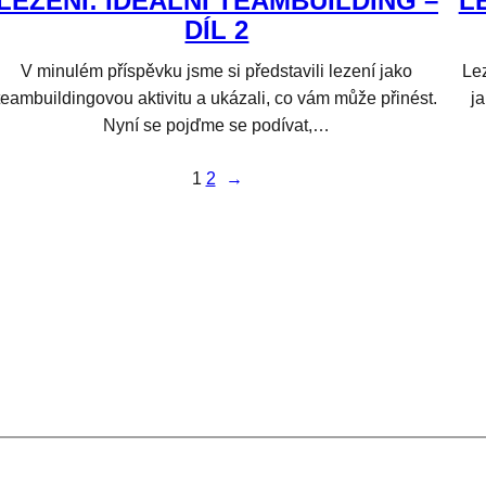
LEZENÍ: IDEÁLNÍ TEAMBUILDING –
L
DÍL 2
V minulém příspěvku jsme si představili lezení jako
Le
teambuildingovou aktivitu a ukázali, co vám může přinést.
ja
Nyní se pojďme se podívat,…
1
2
→