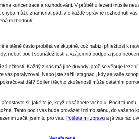
jména koncentrace a rozhodování. V průběhu lezení musíte neust
á chyba může znamenat pád, ale každé správné rozhodnutí vás p
lená rozhodnutí.
lé stěně často probíhá ve skupině, což nabízí příležitost k navá
ody, neboť pocit sounáležitosti a vzájemná podpora jsou neoceni
 záležitostí. Každý z nás má jiné důvody, proč se věnuje lezení
že vás paralyzoval. Nebo jste zažili stagnaci, kdy se vaše schop
 pokračovat dál? Sdílení těchto zkušeností může ostatním pomoc
edstavte si, jaké to je, když dosáhnete vrcholu. Pocit triumfu, k
emožné. Tento pocit vás bude provázet i mimo stěnu, do vašeho k
 lezením začít, jsem tu pro vás.
Pošlete mi zprávu
a já vás rád uv
Nezařazené