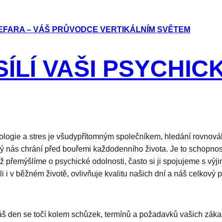
EFARA – VÁŠ PRŮVODCE VERTIKÁLNÍM SVĚTEM
SÍLÍ VAŠI PSYCHI
ologie a stres je všudypřítomným společníkem, hledání rovnov
který nás chrání před bouřemi každodenního života. Je to schopno
 přemýšlíme o psychické odolnosti, často si ji spojujeme s výji
 i v běžném životě, ovlivňuje kvalitu našich dní a náš celkový po
váš den se točí kolem schůzek, termínů a požadavků vašich zákaz