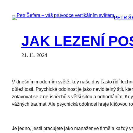
Přeskočit
na
PETR Š
obsah
JAK LEZENÍ PO
21. 11. 2024
V dnešním moderním světě, kdy naše dny často řídí techn
důležitosti. Psychická odolnost je jako neviditelný štít, 
zotavovat se z neúspěchů s větší silou a odhodláním. Když
vážných traumat. Ale psychická odolnost hraje klíčovou roli
Je jedno, jestli pracujete jako manažer ve firmě a každý 