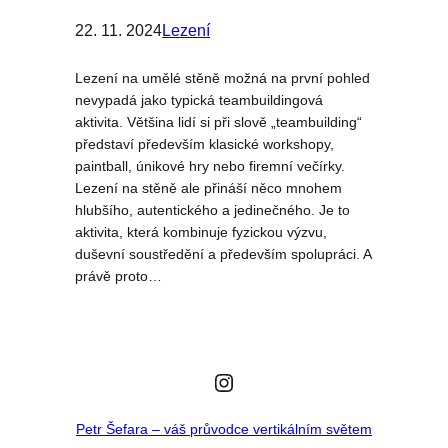
22. 11. 2024
Lezení
Lezení na umělé stěně možná na první pohled
nevypadá jako typická teambuildingová
aktivita. Většina lidí si při slově „teambuilding“
představí především klasické workshopy,
paintball, únikové hry nebo firemní večírky.
Lezení na stěně ale přináší něco mnohem
hlubšího, autentického a jedinečného. Je to
aktivita, která kombinuje fyzickou výzvu,
duševní soustředění a především spolupráci. A
právě proto…
Instagram
Petr Šefara – váš průvodce vertikálním světem